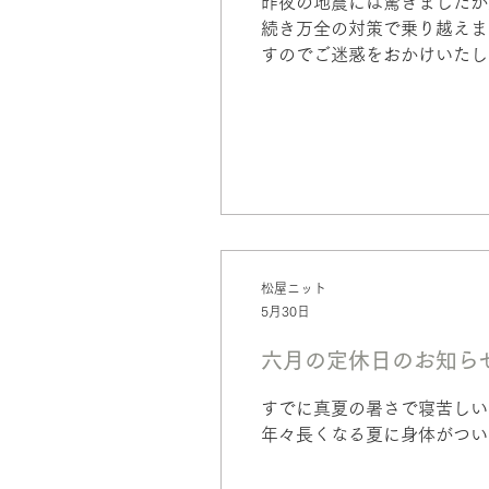
昨夜の地震には驚きましたが
続き万全の対策で乗り越えまし
すのでご迷惑をおかけいたし
すが、何時何があっても慌て
松屋ニット
5月30日
六月の定休日のお知ら
すでに真夏の暑さで寝苦しい毎
年々長くなる夏に身体がつい