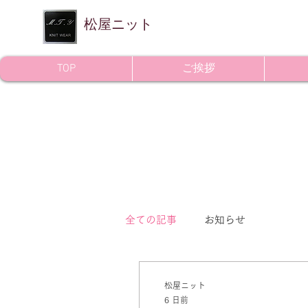
​松屋ニット
TOP
ご挨拶
全ての記事
お知らせ
松屋ニット
6 日前