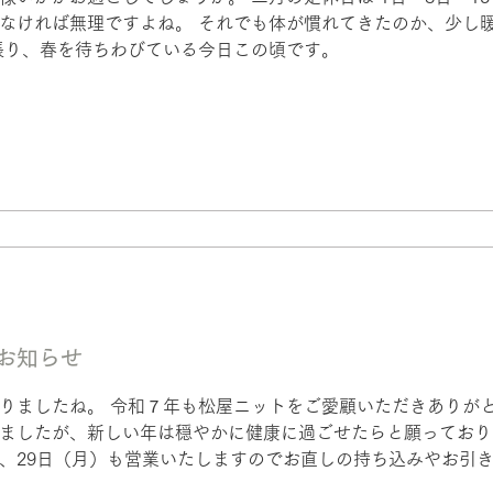
なければ無理ですよね。 それでも体が慣れてきたのか、少し
張り、春を待ちわびている今日この頃です。
お知らせ
りましたね。 令和７年も松屋ニットをご愛顧いただきありがと
ましたが、新しい年は穏やかに健康に過ごせたらと願っておりま
、29日（月）も営業いたしますのでお直しの持ち込みやお引
令和8年1月は5日（月）より開店いたします。 お休みは 1日～4