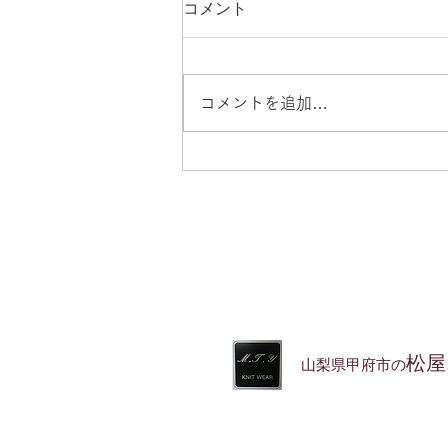
八月のお休みのお知らせ
コメント
毎日暑いですね。熊本の皆様のこ
とを思えばわがままは言えません
が、電気や水道の一日も早い復旧
コメントを追加…
を心からお祈り申し上げます。
八月のお休みは2日・9日～16
日・23日・30日です。今年はお
盆休みを長めに頂き、ご不便をお
かけしますがどうぞよろしくお願
いいたします。
松屋
山梨県甲府市の