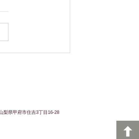
の定休日のお知らせ
に真夏の暑さで寝苦しい毎日
がいかがお過ごしでしょう
 六月の定休日は7日・14日・
日・28日です。 年々長くなる
身体がついていけないですよ
暑さを乗り越える秘策をぜひ
ていただきたいです。
梨県甲府市住吉3丁目16-28