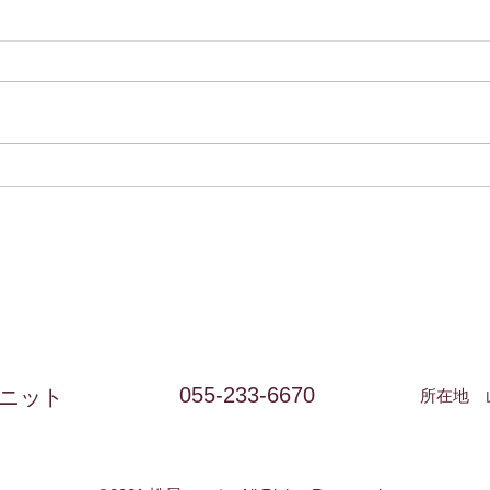
七月のお休みのお知らせ
六月
昨夜の地震には驚きましたが大き
すで
な影響はなかったようで一安心で
です
す。 台風もこれから7号が最接近
か。
するようなので引き続き万全の対
21
策で乗り越えましょうね！ 七月
夏に
のお休みは5日・11日・12日・19
ね。
日・26日です 第2週は土日連休に
教え
なりますのでご迷惑をおかけいた
しますが、どうぞよろしくお願い
いたします。 ここのところ世界
各地で地震が相次いでいますが、
何時何があっても慌てないように
防災バックの中身をいま一度確
055-233-6670
ニット
所在地 山