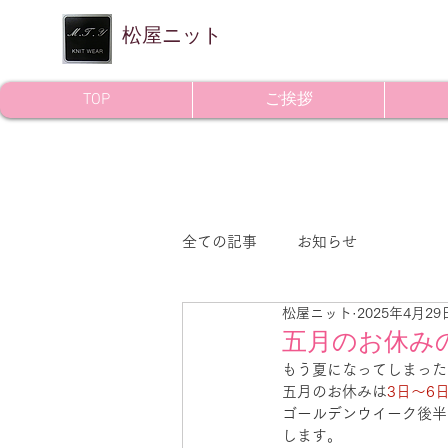
​松屋ニット
TOP
ご挨拶
全ての記事
お知らせ
松屋ニット
2025年4月29
五月のお休み
もう夏になってしまった
五月のお休みは
3日～6日
ゴールデンウイーク後半
します。