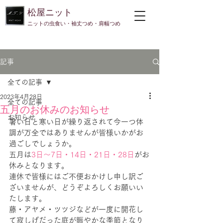
​松屋ニット
​ニットの虫食い・袖丈つめ・肩幅つめ
記事
全ての記事
2023年4月28日
全ての記事
五月のお休みのお知らせ
お知らせ
暑い日と寒い日が繰り返されて今一つ体
調が万全ではありませんが皆様いかがお
過ごしでしょうか。
五月は
3日～7日・14日・21日・28日
がお
休みとなります。
連休で皆様にはご不便おかけし申し訳ご
ざいませんが、どうぞよろしくお願いい
たします。
藤・アヤメ・ツツジなどが一度に開花し
て寂しげだった庭が賑やかな季節となり