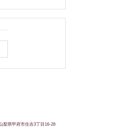
の定休日のお知らせ
に真夏の暑さで寝苦しい毎日
がいかがお過ごしでしょう
 六月の定休日は7日・14日・
日・28日です。 年々長くなる
身体がついていけないですよ
暑さを乗り越える秘策をぜひ
ていただきたいです。
梨県甲府市住吉3丁目16-28