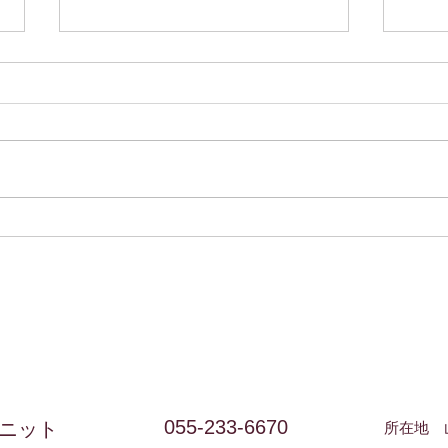
七月のお休みのお知らせ
六月
昨夜の地震には驚きましたが大き
すで
な影響はなかったようで一安心で
です
す。 台風もこれから7号が最接近
か。
するようなので引き続き万全の対
21
策で乗り越えましょうね！ 七月
夏に
のお休みは5日・11日・12日・19
ね。
日・26日です 第2週は土日連休に
教え
なりますのでご迷惑をおかけいた
しますが、どうぞよろしくお願い
いたします。 ここのところ世界
各地で地震が相次いでいますが、
何時何があっても慌てないように
防災バックの中身をいま一度確
055-233-6670
ニット
所在地 山