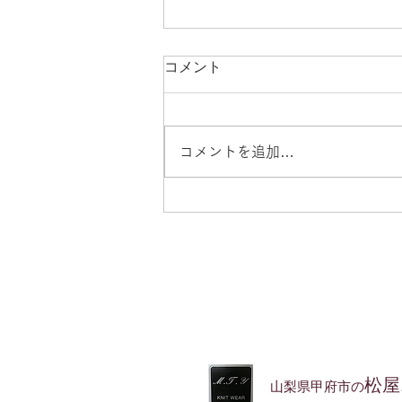
八月のお休みのお知らせ
コメント
毎日暑いですね。熊本の皆様のこ
とを思えばわがままは言えません
が、電気や水道の一日も早い復旧
コメントを追加…
を心からお祈り申し上げます。
八月のお休みは2日・9日～16
日・23日・30日です。今年はお
盆休みを長めに頂き、ご不便をお
かけしますがどうぞよろしくお願
いいたします。
松屋
山梨県甲府市の