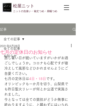
​松屋ニット
​ニットの虫食い・袖丈つめ・肩幅つめ
記事
全ての記事
2021年6月28日
全ての記事
七月の定休日のお知らせ
お知らせ
蒸し暑い日が続いていますがいかがお過
ごしでしょうか。コロナも心配ですが寝
冷えして風邪などひかれませんようにご
自愛ください。
七月の定休日は
4日・18日
です。
オリンピックも一か月を切り、山梨県で
も昨日聖火リレーが何とか公道で実施さ
れました。
今となっては全ての競技がどうか無事に
終わりますように、と願わずにはいられ