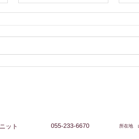
六月の定休日のお知らせ
五月
すでに真夏の暑さで寝苦しい毎日
桜も
ですがいかがお過ごしでしょう
が、
か。 六月の定休日は7日・14日・
ろを
21日・28日です。 年々長くなる
月の
夏に身体がついていけないですよ
17日
ね。暑さを乗り越える秘策をぜひ
あり
教えていただきたいです。
ご迷
うぞ
055-233-6670
ニット
所在地 山