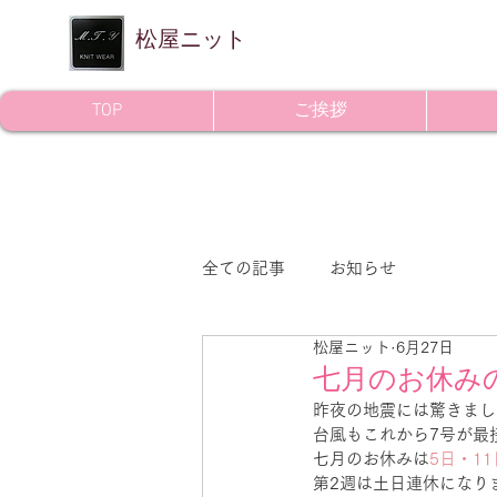
​松屋ニット
TOP
ご挨拶
全ての記事
お知らせ
松屋ニット
6月27日
七月のお休み
昨夜の地震には驚きまし
台風もこれから7号が最
七月のお休みは
5日・11
第2週は土日連休になり