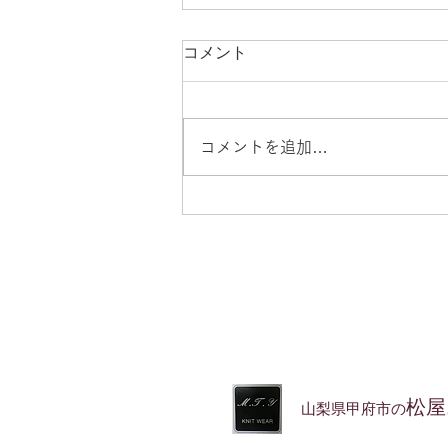
八月のお休みのお知らせ
コメント
毎日暑いですね。熊本の皆様のこ
とを思えばわがままは言えません
が、電気や水道の一日も早い復旧
コメントを追加…
を心からお祈り申し上げます。
八月のお休みは2日・9日～16
日・23日・30日です。今年はお
盆休みを長めに頂き、ご不便をお
かけしますがどうぞよろしくお願
いいたします。
松屋
山梨県甲府市の