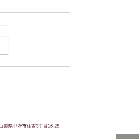
のお休みのお知らせ
早足で咲き急いでいきました
ほかの花もずいぶん早く見ご
迎えているようですね。 五
お休みは3日～6日・10日・
・24日・31日です。 連休も
、お休みの日が多く皆様には
惑をおかけいたしますが、ど
よろしくお願いいたします。
梨県甲府市住吉3丁目16-28